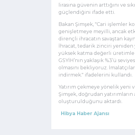
lirasına güvenin arttığını ve sı
güçlendiğini ifade etti.
Bakan Şimşek, "
Cari işlemler ko
genişletmeye meyilli, ancak etk
dirençli ihracatın savaştan kayn
İhracat, tedarik zinciri yenide
yüksek katma değerli üretimle d
GSYİH’nın yaklaşık %3’ü seviyes
olmasını bekliyoruz. İmalatçılar
indirmek." ifadelerini kullandı.
Yatırım çekmeye yönelik yeni 
Şimşek, doğrudan yatırımların a
oluşturulduğunu aktardı.
Hibya Haber Ajansı