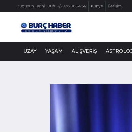
Bugünün Tarihi : 08/08/2026 06:24:54
Künye
İletişim
UZAY
YAŞAM
ALIŞVERIŞ
ASTROLOJ