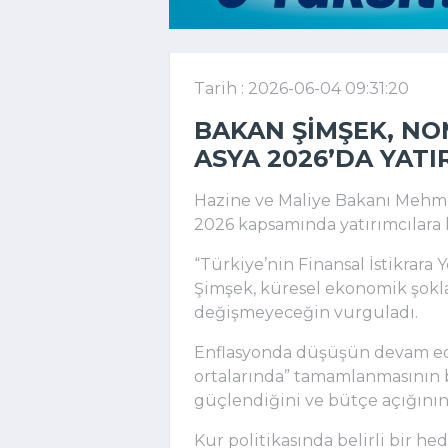
Tarih : 2026-06-04 09:31:20
BAKAN ŞIMŞEK, N
ASYA 2026’DA YATI
Hazine ve Maliye Bakanı Mehm
2026 kapsamında yatırımcılara h
“Türkiye’nin Finansal İstikrara
Şimşek, küresel ekonomik şok
değişmeyeceğin vurguladı.
Enflasyonda düşüşün devam edec
ortalarında” tamamlanmasının b
güçlendiğini ve bütçe açığını
Kur politikasında belirli bir 