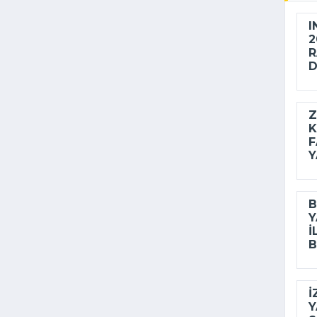
I
2
R
D
Z
K
F
Y
B
Y
I
B
İ
Y