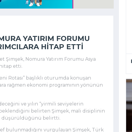
OMURA YATIRIM FORUMU
RIMCILARA HITAP ETTI
et Şimşek, Nomura Yatırım Forumu Asya
itap etti.
 Yeni Rotası” başlıklı oturumda konuşan
lara rağmen ekonomi programının yönünün
eğini ve yılın “yirmili seviyelerin
eklendiğini belirten Şimşek, mali disiplinin
n düşürüldüğünü belirtti.
hedef bulunmadığını vurgulayan Şimşek, Türk