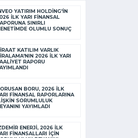
NVEO YATIRIM HOLDING'IN
026 ILK YARI FINANSAL
APORUNA SINIRLI
ENETIMDE OLUMLU SONUÇ
IRAAT KATILIM VARLIK
IRALAMA'NIN 2026 ILK YARI
AALIYET RAPORU
AYIMLANDI
ORUSAN BORU, 2026 ILK
ARI FINANSAL RAPORLARINA
LIŞKIN SORUMLULUK
EYANINI YAYIMLADI
ZDEMİR ENERJI, 2026 ILK
ARI FINANSALLARI IÇIN