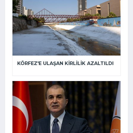
KÖRFEZ'E ULAŞAN KIRLILIK AZALTILDI