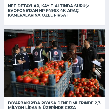
NET DETAYLAR, KAYIT ALTINDA SÜRÜŞ:
EVOFONE’DAN HP F499X 4K ARAÇ
KAMERALARINA ÖZEL FIRSAT
DIYARBAKIR’DA PIYASA DENETIMLERINDE 2,3
MILYON LIRANIN ÜZERINDE CEZA