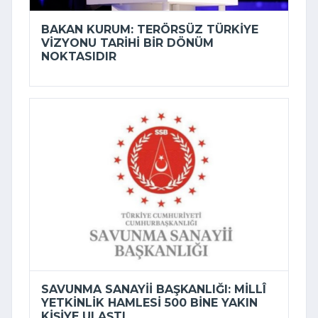
BAKAN KURUM: TERÖRSÜZ TÜRKIYE
VIZYONU TARIHI BIR DÖNÜM
NOKTASIDIR
SAVUNMA SANAYII BAŞKANLIĞI: MILLÎ
YETKINLIK HAMLESI 500 BINE YAKIN
KIŞIYE ULAŞTI