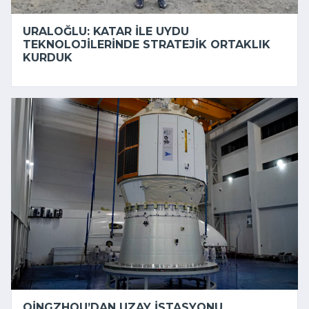
URALOĞLU: KATAR ILE UYDU
TEKNOLOJILERINDE STRATEJIK ORTAKLIK
KURDUK
QINGZHOU’DAN UZAY ISTASYONU