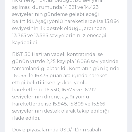
ilk direnç noktası olduğu, bu seviyenin
aşılması durumunda 14.321 ve 14.423
seviyelerinin gündeme gelebileceği
belirtildi. Aşağı yönlü hareketlerde ise 13.864
seviyesinin ilk destek olduğu, ardından
13.763 ve 13.585 seviyelerinin izleneceği
kaydedildi.
BIST 30 Haziran vadeli kontratında ise
günün yüzde 2,25 kayıpla 16.086 seviyesinde
tamamlandığı aktarıldı. Kontratın gün içinde
16.053 ile 16.435 puan aralığında hareket
ettiği belirtilirken, yukarı yönlü
hareketlerde 16.330, 16.573 ve 16.712
seviyelerinin direnç; aşağı yönlü
hareketlerde ise 15.948, 15.809 ve 15.566
seviyelerinin destek olarak takip edildiği
ifade edildi.
Döviz piyasalarında USD/TL’nin sabah