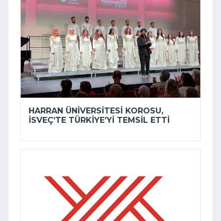
HARRAN ÜNIVERSITESI KOROSU,
İSVEÇ’TE TÜRKIYE’YI TEMSIL ETTI