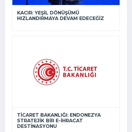
KACIR: YEŞIL DÖNÜŞÜMÜ
HIZLANDIRMAYA DEVAM EDECEĞIZ
TICARET BAKANLIĞI: ENDONEZYA
STRATEJIK BIR E-İHRACAT
DESTINASYONU