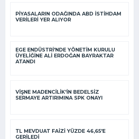
PIYASALARIN ODAĞINDA ABD ISTIHDAM
VERILERI YER ALIYOR
EGE ENDÜSTRI'NDE YÖNETIM KURULU
ÜYELIĞINE ALI ERDOĞAN BAYRAKTAR
ATANDI
VIŞNE MADENCILIK'IN BEDELSIZ
SERMAYE ARTIRIMINA SPK ONAYI
TL MEVDUAT FAIZI YÜZDE 46,65'E
GERILEDI