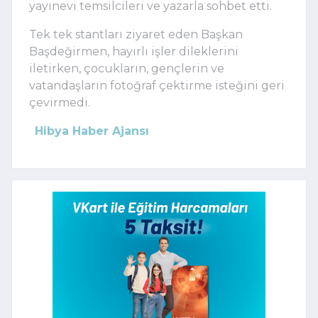
yayınevi temsilcileri ve yazarla sohbet etti.
Tek tek stantları ziyaret eden Başkan
Başdeğirmen, hayırlı işler dileklerini
iletirken, çocukların, gençlerin ve
vatandaşların fotoğraf çektirme isteğini geri
çevirmedi.
Hibya Haber Ajansı