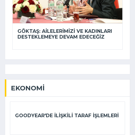
GÖKTAŞ: AILELERIMIZI VE KADINLARI
DESTEKLEMEYE DEVAM EDECEĞIZ
EKONOMI
GOODYEAR'DE ILIŞKILI TARAF IŞLEMLERI