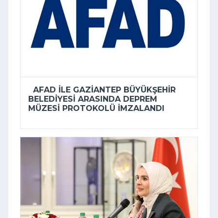
AFAD ILE GAZIANTEP BÜYÜKŞEHIR
BELEDIYESI ARASINDA DEPREM
MÜZESI PROTOKOLÜ IMZALANDI